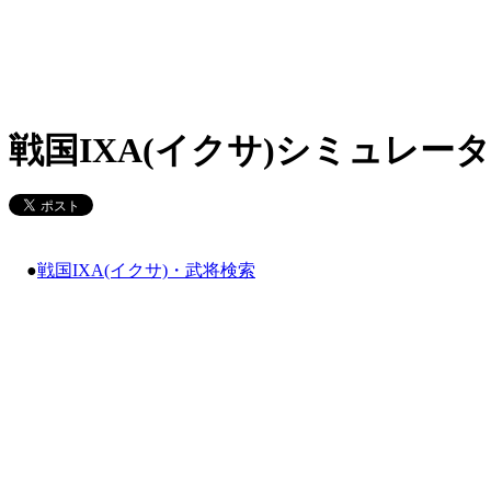
戦国IXA(イクサ)シミュレータ
●
戦国IXA(イクサ)・武将検索