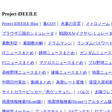
Project iDEEILE
Project IDEEILE Blog
｜
集GO!!
｜
氷菓の言霊
｜
メトロノーム
ブラウザ三国志シミュレータ
｜
戦国IXA(イクサ)シミュレー
素数判定
｜
素因数分解
｜
ドラムマシン
｜
ランダムパスワー
ITニュースまとめ
｜
静岡ニュースまとめ
｜
ガンダムニュース
F1ニュースまとめ
｜
マクロスニュースまとめ
｜
プロ野球ニ
高校野球ニュースまとめ
｜
速報ニュースまとめ
｜
地震ニュー
中間日付算出
｜
動画まとめ
｜
為替レート変換
｜
賃貸入居初
サイトカラーピッカー『色ゲッチュ!!』
｜
バルス
｜
太陽フレ
地震情報検索[Hi-net版]
｜
地震情報検索[Hi-net/リアルタイム版
幾何学メーカー
｜
アンテナサイト
｜
2chアンテナ
｜
ITアンテ