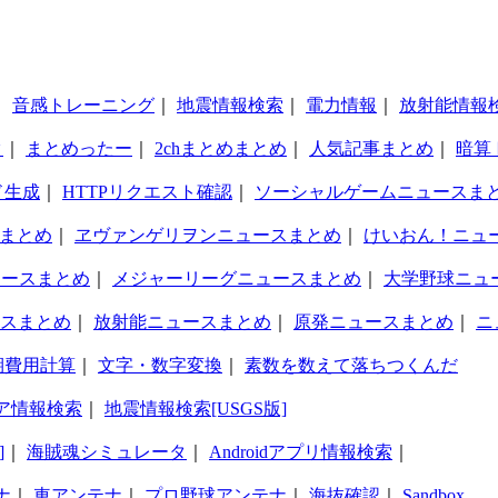
｜
音感トレーニング
｜
地震情報検索
｜
電力情報
｜
放射能情報
タ
｜
まとめったー
｜
2chまとめまとめ
｜
人気記事まとめ
｜
暗算
ド生成
｜
HTTPリクエスト確認
｜
ソーシャルゲームニュースま
まとめ
｜
ヱヴァンゲリヲンニュースまとめ
｜
けいおん！ニュ
ュースまとめ
｜
メジャーリーグニュースまとめ
｜
大学野球ニュ
スまとめ
｜
放射能ニュースまとめ
｜
原発ニュースまとめ
｜
ニ
期費用計算
｜
文字・数字変換
｜
素数を数えて落ちつくんだ
ア情報検索
｜
地震情報検索[USGS版]
]
｜
海賊魂シミュレータ
｜
Androidアプリ情報検索
｜
ナ
｜
車アンテナ
｜
プロ野球アンテナ
｜
海抜確認
｜
Sandbox