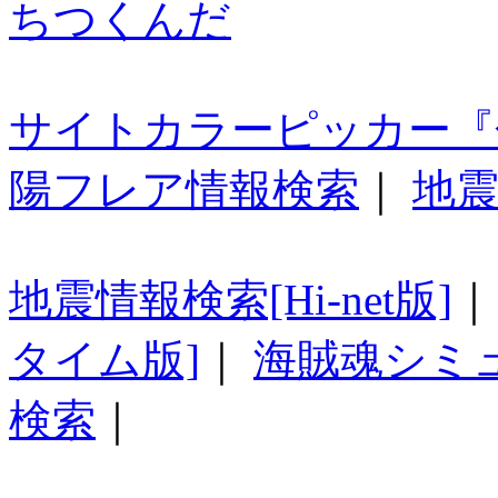
ちつくんだ
サイトカラーピッカー『
陽フレア情報検索
｜
地震
地震情報検索[Hi-net版]
タイム版]
｜
海賊魂シミ
検索
｜