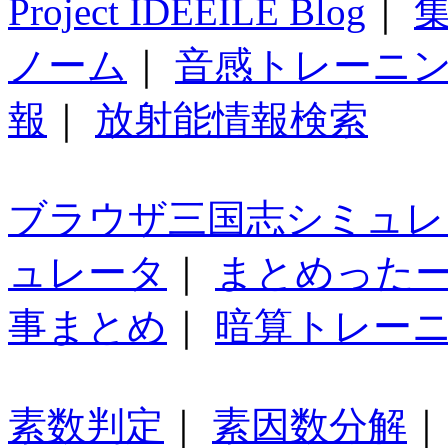
Project IDEEILE Blog
｜
集
ノーム
｜
音感トレーニ
報
｜
放射能情報検索
ブラウザ三国志シミュレ
ュレータ
｜
まとめった
事まとめ
｜
暗算トレー
素数判定
｜
素因数分解