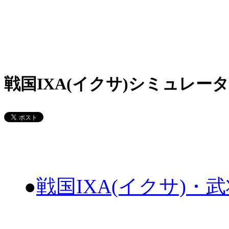
戦国IXA(イクサ)シミュレータ
●
戦国IXA(イクサ)・