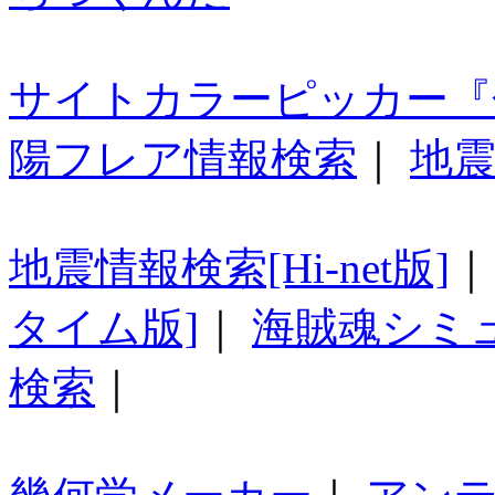
サイトカラーピッカー『
陽フレア情報検索
｜
地震
地震情報検索[Hi-net版]
タイム版]
｜
海賊魂シミ
検索
｜