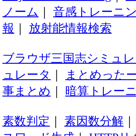
ノーム
｜
音感トレーニ
報
｜
放射能情報検索
ブラウザ三国志シミュレ
ュレータ
｜
まとめった
事まとめ
｜
暗算トレー
素数判定
｜
素因数分解