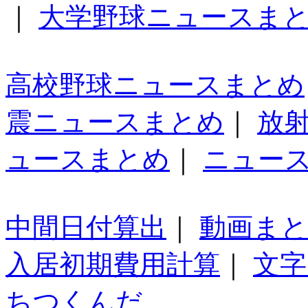
｜
大学野球ニュースま
高校野球ニュースまとめ
震ニュースまとめ
｜
放
ュースまとめ
｜
ニュー
中間日付算出
｜
動画ま
入居初期費用計算
｜
文字
ちつくんだ