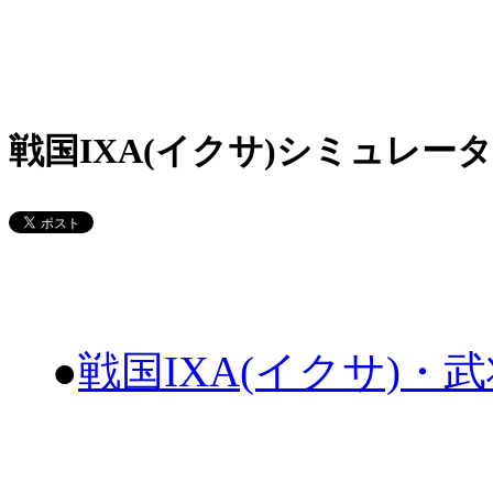
戦国IXA(イクサ)シミュレータ
●
戦国IXA(イクサ)・