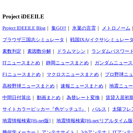
Project iDEEILE
Project IDEEILE Blog
｜
集GO!!
｜
氷菓の言霊
｜
メトロノーム
ブラウザ三国志シミュレータ
｜
戦国IXA(イクサ)シミュレー
素数判定
｜
素因数分解
｜
ドラムマシン
｜
ランダムパスワー
ITニュースまとめ
｜
静岡ニュースまとめ
｜
ガンダムニュース
F1ニュースまとめ
｜
マクロスニュースまとめ
｜
プロ野球ニ
高校野球ニュースまとめ
｜
速報ニュースまとめ
｜
地震ニュー
中間日付算出
｜
動画まとめ
｜
為替レート変換
｜
賃貸入居初
サイトカラーピッカー『色ゲッチュ!!』
｜
バルス
｜
太陽フレ
地震情報検索[Hi-net版]
｜
地震情報検索[Hi-net/リアルタイム版
幾何学メーカー
｜
アンテナサイト
｜
2chアンテナ
｜
ITアンテ