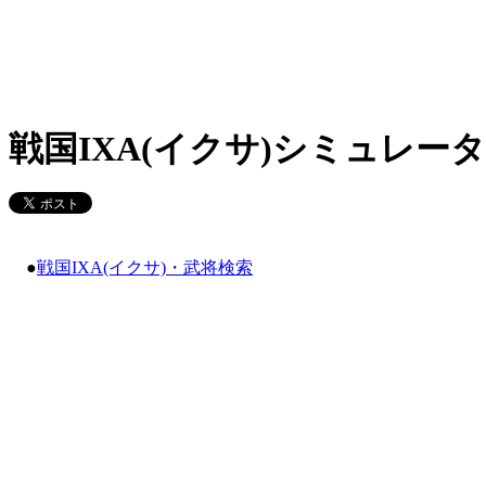
戦国IXA(イクサ)シミュレータ
●
戦国IXA(イクサ)・武将検索