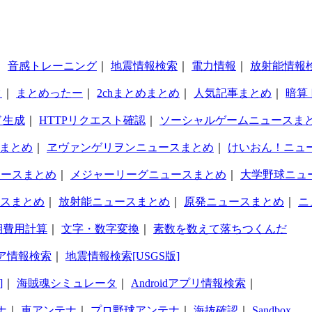
｜
音感トレーニング
｜
地震情報検索
｜
電力情報
｜
放射能情報
タ
｜
まとめったー
｜
2chまとめまとめ
｜
人気記事まとめ
｜
暗算
ド生成
｜
HTTPリクエスト確認
｜
ソーシャルゲームニュースま
まとめ
｜
ヱヴァンゲリヲンニュースまとめ
｜
けいおん！ニュ
ュースまとめ
｜
メジャーリーグニュースまとめ
｜
大学野球ニュ
スまとめ
｜
放射能ニュースまとめ
｜
原発ニュースまとめ
｜
ニ
期費用計算
｜
文字・数字変換
｜
素数を数えて落ちつくんだ
ア情報検索
｜
地震情報検索[USGS版]
]
｜
海賊魂シミュレータ
｜
Androidアプリ情報検索
｜
ナ
｜
車アンテナ
｜
プロ野球アンテナ
｜
海抜確認
｜
Sandbox