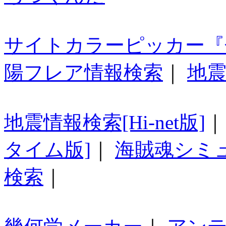
サイトカラーピッカー『
陽フレア情報検索
｜
地震
地震情報検索[Hi-net版]
タイム版]
｜
海賊魂シミ
検索
｜