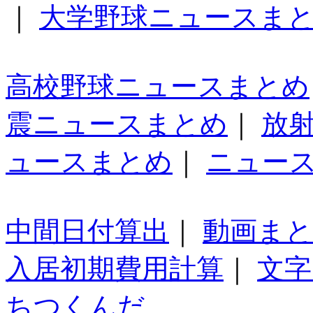
｜
大学野球ニュースま
高校野球ニュースまとめ
震ニュースまとめ
｜
放
ュースまとめ
｜
ニュー
中間日付算出
｜
動画ま
入居初期費用計算
｜
文字
ちつくんだ