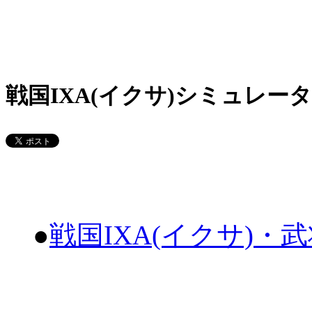
戦国IXA(イクサ)シミュレータ
●
戦国IXA(イクサ)・