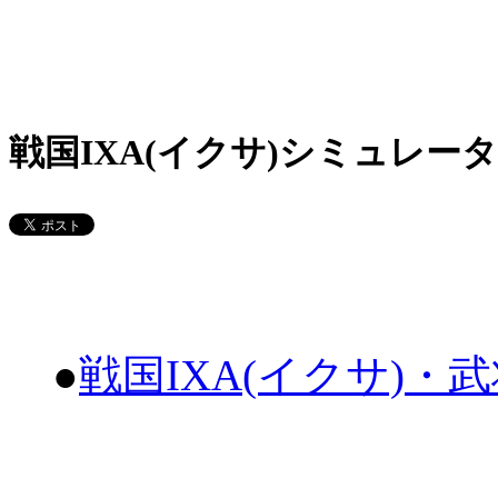
戦国IXA(イクサ)シミュレータ
●
戦国IXA(イクサ)・