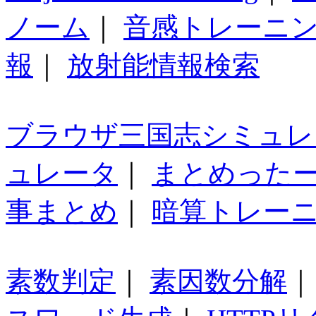
ノーム
｜
音感トレーニ
報
｜
放射能情報検索
ブラウザ三国志シミュレ
ュレータ
｜
まとめった
事まとめ
｜
暗算トレー
素数判定
｜
素因数分解