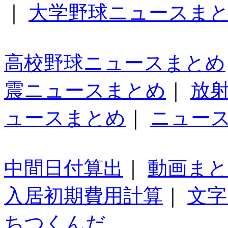
｜
大学野球ニュースま
高校野球ニュースまとめ
震ニュースまとめ
｜
放
ュースまとめ
｜
ニュー
中間日付算出
｜
動画ま
入居初期費用計算
｜
文字
ちつくんだ