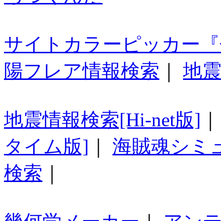
サイトカラーピッカー『
陽フレア情報検索
｜
地震
地震情報検索[Hi-net版]
タイム版]
｜
海賊魂シミ
検索
｜