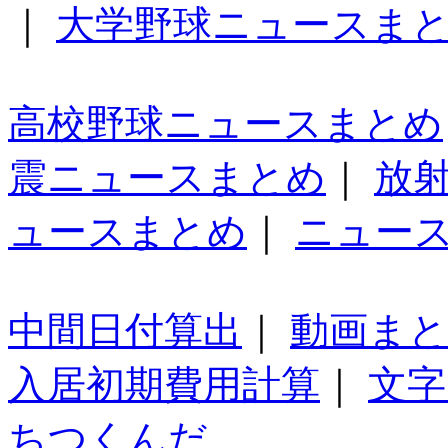
｜
大学野球ニュースま
高校野球ニュースまとめ
震ニュースまとめ
｜
放
ュースまとめ
｜
ニュー
中間日付算出
｜
動画ま
入居初期費用計算
｜
文字
ちつくんだ