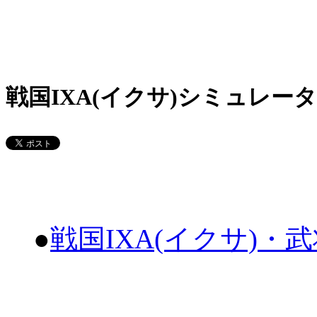
戦国IXA(イクサ)シミュレータ
●
戦国IXA(イクサ)・