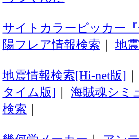
サイトカラーピッカー『
陽フレア情報検索
｜
地震
地震情報検索[Hi-net版]
タイム版]
｜
海賊魂シミ
検索
｜