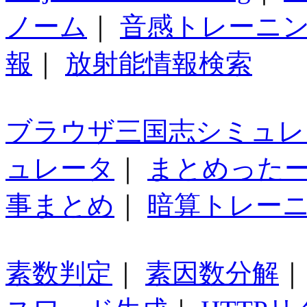
ノーム
｜
音感トレーニ
報
｜
放射能情報検索
ブラウザ三国志シミュレ
ュレータ
｜
まとめった
事まとめ
｜
暗算トレー
素数判定
｜
素因数分解