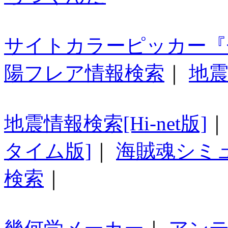
サイトカラーピッカー『
陽フレア情報検索
｜
地震
地震情報検索[Hi-net版]
タイム版]
｜
海賊魂シミ
検索
｜