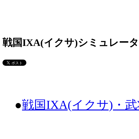
戦国IXA(イクサ)シミュレータ
●
戦国IXA(イクサ)・