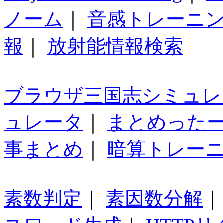
ノーム
｜
音感トレーニ
報
｜
放射能情報検索
ブラウザ三国志シミュレ
ュレータ
｜
まとめった
事まとめ
｜
暗算トレー
素数判定
｜
素因数分解