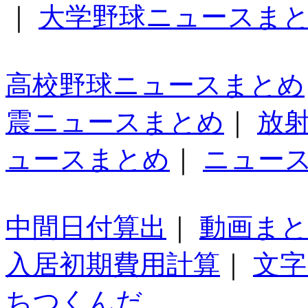
｜
大学野球ニュースま
高校野球ニュースまとめ
震ニュースまとめ
｜
放
ュースまとめ
｜
ニュー
中間日付算出
｜
動画ま
入居初期費用計算
｜
文字
ちつくんだ