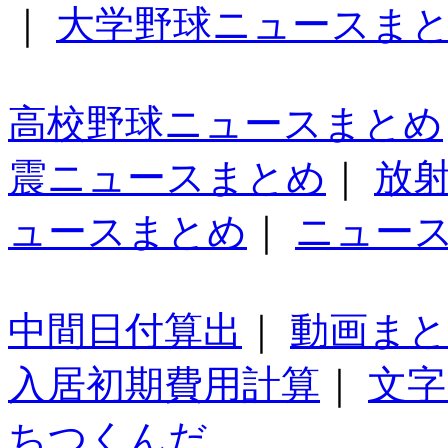
｜
大学野球ニュースま
高校野球ニュースまとめ
震ニュースまとめ
｜
放
ュースまとめ
｜
ニュー
中間日付算出
｜
動画ま
入居初期費用計算
｜
文字
ちつくんだ