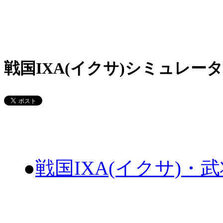
戦国IXA(イクサ)シミュレータ
●
戦国IXA(イクサ)・