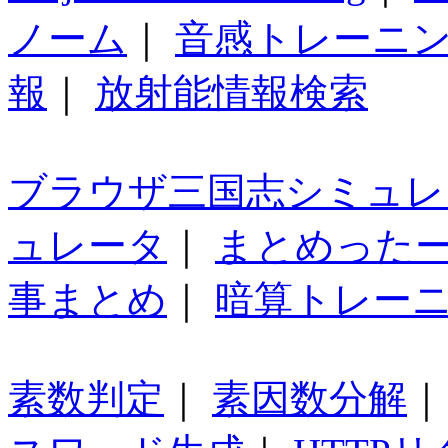
ノーム
｜
音感トレーニ
報
｜
放射能情報検索
ブラウザ三国志シミュレ
ュレータ
｜
まとめった
事まとめ
｜
暗算トレー
素数判定
｜
素因数分解