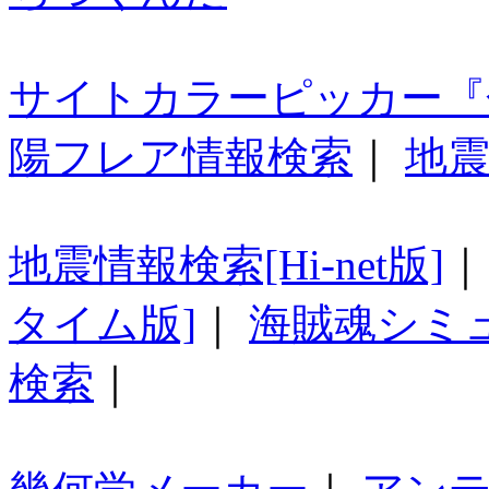
サイトカラーピッカー『
陽フレア情報検索
｜
地震
地震情報検索[Hi-net版]
タイム版]
｜
海賊魂シミ
検索
｜