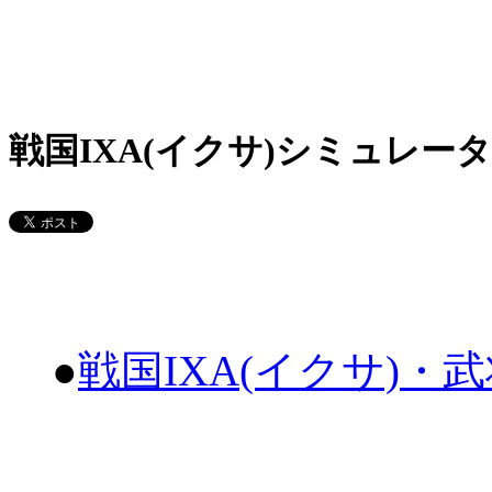
戦国IXA(イクサ)シミュレータ
●
戦国IXA(イクサ)・