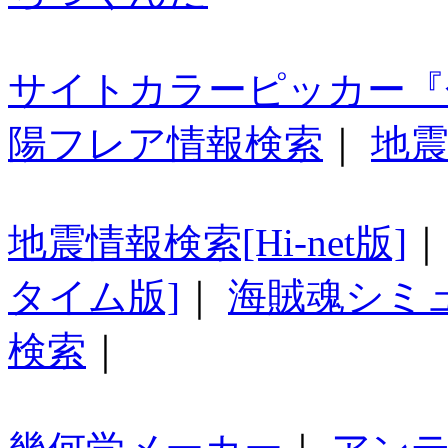
サイトカラーピッカー『
陽フレア情報検索
｜
地震
地震情報検索[Hi-net版]
タイム版]
｜
海賊魂シミ
検索
｜