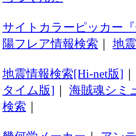
サイトカラーピッカー『
陽フレア情報検索
｜
地震
地震情報検索[Hi-net版]
タイム版]
｜
海賊魂シミ
検索
｜