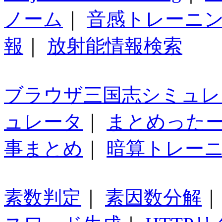
ノーム
｜
音感トレーニ
報
｜
放射能情報検索
ブラウザ三国志シミュレ
ュレータ
｜
まとめった
事まとめ
｜
暗算トレー
素数判定
｜
素因数分解