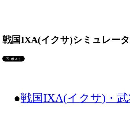
戦国IXA(イクサ)シミュレータ
●
戦国IXA(イクサ)・