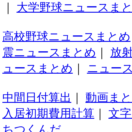
｜
大学野球ニュースま
高校野球ニュースまとめ
震ニュースまとめ
｜
放
ュースまとめ
｜
ニュー
中間日付算出
｜
動画ま
入居初期費用計算
｜
文字
ちつくんだ