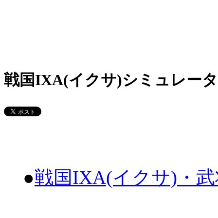
戦国IXA(イクサ)シミュレータ
●
戦国IXA(イクサ)・