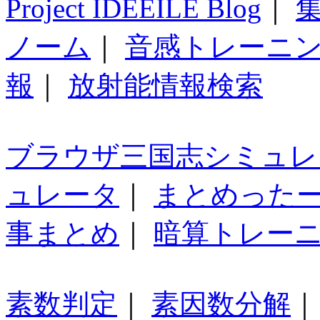
Project IDEEILE Blog
｜
集
ノーム
｜
音感トレーニ
報
｜
放射能情報検索
ブラウザ三国志シミュレ
ュレータ
｜
まとめった
事まとめ
｜
暗算トレー
素数判定
｜
素因数分解