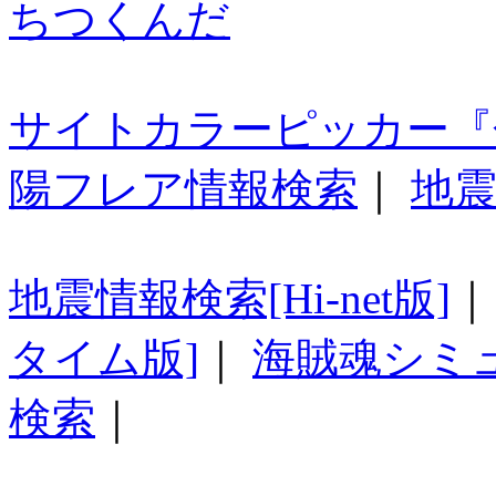
ちつくんだ
サイトカラーピッカー『
陽フレア情報検索
｜
地震
地震情報検索[Hi-net版]
タイム版]
｜
海賊魂シミ
検索
｜