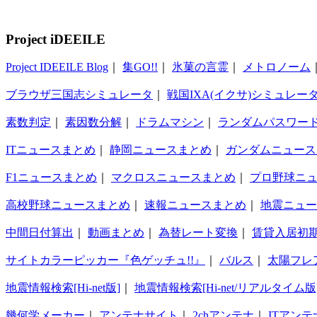
Project iDEEILE
Project IDEEILE Blog
｜
集GO!!
｜
氷菓の言霊
｜
メトロノーム
ブラウザ三国志シミュレータ
｜
戦国IXA(イクサ)シミュレー
素数判定
｜
素因数分解
｜
ドラムマシン
｜
ランダムパスワー
ITニュースまとめ
｜
静岡ニュースまとめ
｜
ガンダムニュース
F1ニュースまとめ
｜
マクロスニュースまとめ
｜
プロ野球ニ
高校野球ニュースまとめ
｜
速報ニュースまとめ
｜
地震ニュー
中間日付算出
｜
動画まとめ
｜
為替レート変換
｜
賃貸入居初
サイトカラーピッカー『色ゲッチュ!!』
｜
バルス
｜
太陽フレ
地震情報検索[Hi-net版]
｜
地震情報検索[Hi-net/リアルタイム版
幾何学メーカー
｜
アンテナサイト
｜
2chアンテナ
｜
ITアンテ