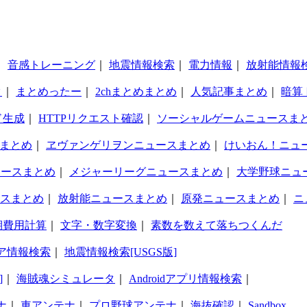
｜
音感トレーニング
｜
地震情報検索
｜
電力情報
｜
放射能情報
タ
｜
まとめったー
｜
2chまとめまとめ
｜
人気記事まとめ
｜
暗算
ド生成
｜
HTTPリクエスト確認
｜
ソーシャルゲームニュースま
まとめ
｜
ヱヴァンゲリヲンニュースまとめ
｜
けいおん！ニュ
ュースまとめ
｜
メジャーリーグニュースまとめ
｜
大学野球ニュ
スまとめ
｜
放射能ニュースまとめ
｜
原発ニュースまとめ
｜
ニ
期費用計算
｜
文字・数字変換
｜
素数を数えて落ちつくんだ
ア情報検索
｜
地震情報検索[USGS版]
]
｜
海賊魂シミュレータ
｜
Androidアプリ情報検索
｜
ナ
｜
車アンテナ
｜
プロ野球アンテナ
｜
海抜確認
｜
Sandbox