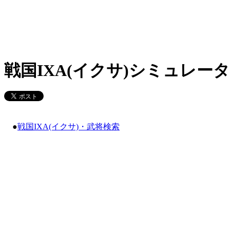
戦国IXA(イクサ)シミュレータ
●
戦国IXA(イクサ)・武将検索