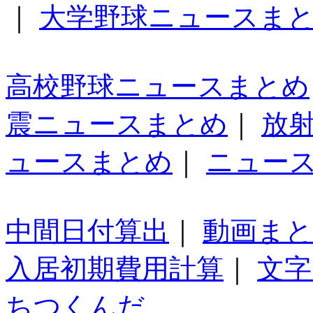
｜
大学野球ニュースま
高校野球ニュースまとめ
震ニュースまとめ
｜
放
ュースまとめ
｜
ニュー
中間日付算出
｜
動画ま
入居初期費用計算
｜
文字
ちつくんだ