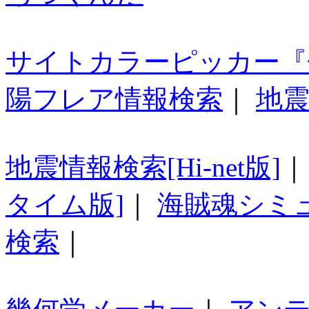
サイトカラーピッカー『
陽フレア情報検索
｜
地震
地震情報検索[Hi-net版]
タイム版]
｜
海賊魂シミ
検索
｜