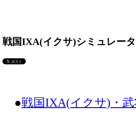
戦国IXA(イクサ)シミュレータ
●
戦国IXA(イクサ)・