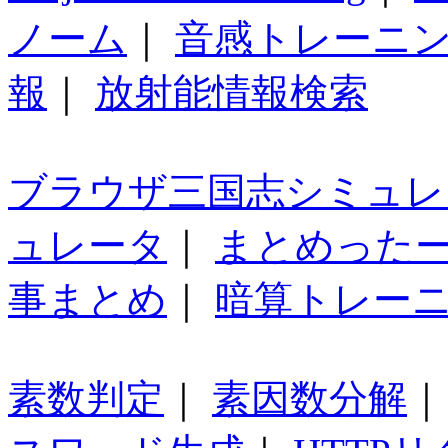
ノーム
｜
音感トレーニ
報
｜
放射能情報検索
ブラウザ三国志シミュレ
ュレータ
｜
まとめった
事まとめ
｜
暗算トレー
素数判定
｜
素因数分解