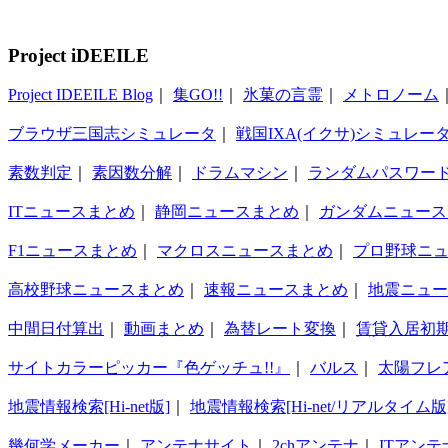
Project iDEEILE
Project IDEEILE Blog
｜
集GO!!
｜
氷菓の言霊
｜
メトロノーム
ブラウザ三国志シミュレータ
｜
戦国IXA(イクサ)シミュレー
素数判定
｜
素因数分解
｜
ドラムマシン
｜
ランダムパスワー
ITニュースまとめ
｜
静岡ニュースまとめ
｜
ガンダムニュース
F1ニュースまとめ
｜
マクロスニュースまとめ
｜
プロ野球ニ
高校野球ニュースまとめ
｜
速報ニュースまとめ
｜
地震ニュー
中間日付算出
｜
動画まとめ
｜
為替レート変換
｜
賃貸入居初
サイトカラーピッカー『色ゲッチュ!!』
｜
バルス
｜
太陽フレ
地震情報検索[Hi-net版]
｜
地震情報検索[Hi-net/リアルタイム版
幾何学メーカー
｜
アンテナサイト
｜
2chアンテナ
｜
ITアンテ