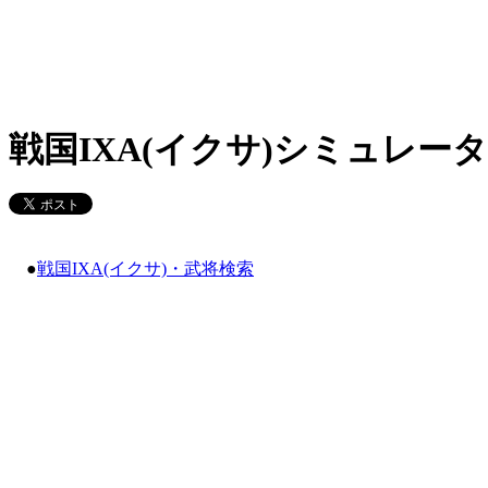
戦国IXA(イクサ)シミュレータ
●
戦国IXA(イクサ)・武将検索