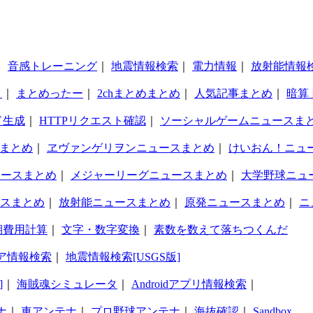
｜
音感トレーニング
｜
地震情報検索
｜
電力情報
｜
放射能情報
タ
｜
まとめったー
｜
2chまとめまとめ
｜
人気記事まとめ
｜
暗算
ド生成
｜
HTTPリクエスト確認
｜
ソーシャルゲームニュースま
まとめ
｜
ヱヴァンゲリヲンニュースまとめ
｜
けいおん！ニュ
ュースまとめ
｜
メジャーリーグニュースまとめ
｜
大学野球ニュ
スまとめ
｜
放射能ニュースまとめ
｜
原発ニュースまとめ
｜
ニ
期費用計算
｜
文字・数字変換
｜
素数を数えて落ちつくんだ
ア情報検索
｜
地震情報検索[USGS版]
]
｜
海賊魂シミュレータ
｜
Androidアプリ情報検索
｜
ナ
｜
車アンテナ
｜
プロ野球アンテナ
｜
海抜確認
｜
Sandbox