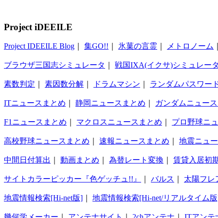
Project iDEEILE
Project IDEEILE Blog
｜
集GO!!
｜
氷菓の言霊
｜
メトロノーム
ブラウザ三国志シミュレータ
｜
戦国IXA(イクサ)シミュレー
素数判定
｜
素因数分解
｜
ドラムマシン
｜
ランダムパスワー
ITニュースまとめ
｜
静岡ニュースまとめ
｜
ガンダムニュース
F1ニュースまとめ
｜
マクロスニュースまとめ
｜
プロ野球ニ
高校野球ニュースまとめ
｜
速報ニュースまとめ
｜
地震ニュー
中間日付算出
｜
動画まとめ
｜
為替レート変換
｜
賃貸入居初
サイトカラーピッカー『色ゲッチュ!!』
｜
バルス
｜
太陽フレ
地震情報検索[Hi-net版]
｜
地震情報検索[Hi-net/リアルタイム版
幾何学メーカー
｜
アンテナサイト
｜
2chアンテナ
｜
ITアンテ