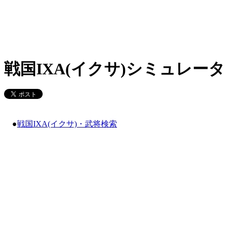
戦国IXA(イクサ)シミュレータ
●
戦国IXA(イクサ)・武将検索