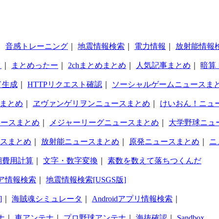
｜
音感トレーニング
｜
地震情報検索
｜
電力情報
｜
放射能情報
タ
｜
まとめったー
｜
2chまとめまとめ
｜
人気記事まとめ
｜
暗算
ド生成
｜
HTTPリクエスト確認
｜
ソーシャルゲームニュースま
まとめ
｜
ヱヴァンゲリヲンニュースまとめ
｜
けいおん！ニュ
ュースまとめ
｜
メジャーリーグニュースまとめ
｜
大学野球ニュ
スまとめ
｜
放射能ニュースまとめ
｜
原発ニュースまとめ
｜
ニ
期費用計算
｜
文字・数字変換
｜
素数を数えて落ちつくんだ
ア情報検索
｜
地震情報検索[USGS版]
]
｜
海賊魂シミュレータ
｜
Androidアプリ情報検索
｜
ナ
｜
車アンテナ
｜
プロ野球アンテナ
｜
海抜確認
｜
Sandbox