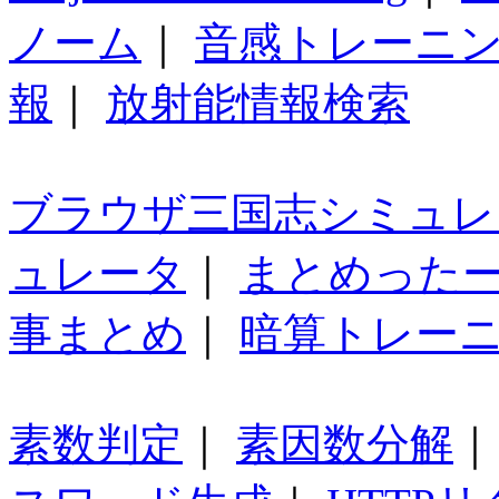
ノーム
｜
音感トレーニ
報
｜
放射能情報検索
ブラウザ三国志シミュレ
ュレータ
｜
まとめった
事まとめ
｜
暗算トレー
素数判定
｜
素因数分解