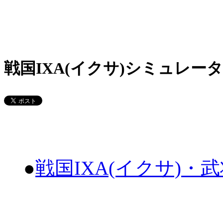
戦国IXA(イクサ)シミュレータ
●
戦国IXA(イクサ)・