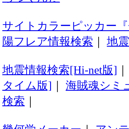
サイトカラーピッカー『
陽フレア情報検索
｜
地震
地震情報検索[Hi-net版]
タイム版]
｜
海賊魂シミ
検索
｜