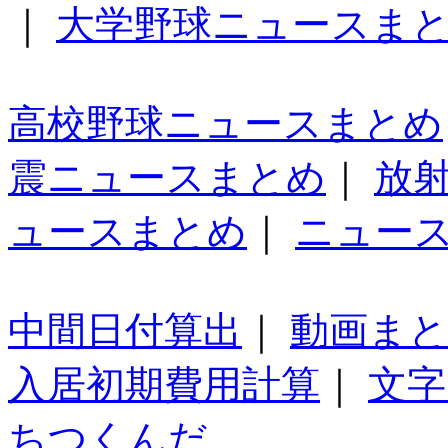
｜
大学野球ニュースま
高校野球ニュースまとめ
震ニュースまとめ
｜
放
ュースまとめ
｜
ニュー
中間日付算出
｜
動画ま
入居初期費用計算
｜
文字
ちつくんだ