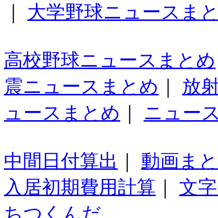
｜
大学野球ニュースま
高校野球ニュースまとめ
震ニュースまとめ
｜
放
ュースまとめ
｜
ニュー
中間日付算出
｜
動画ま
入居初期費用計算
｜
文字
ちつくんだ