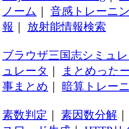
ノーム
｜
音感トレーニ
報
｜
放射能情報検索
ブラウザ三国志シミュレ
ュレータ
｜
まとめった
事まとめ
｜
暗算トレー
素数判定
｜
素因数分解