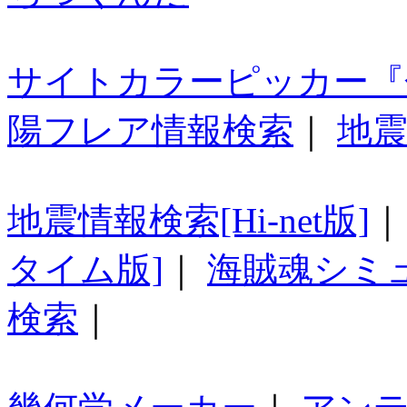
サイトカラーピッカー『
陽フレア情報検索
｜
地震
地震情報検索[Hi-net版]
タイム版]
｜
海賊魂シミ
検索
｜