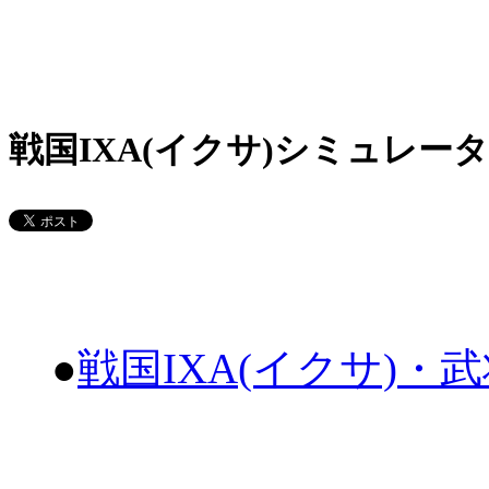
戦国IXA(イクサ)シミュレータ
●
戦国IXA(イクサ)・