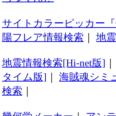
サイトカラーピッカー『
陽フレア情報検索
｜
地震
地震情報検索[Hi-net版]
タイム版]
｜
海賊魂シミ
検索
｜