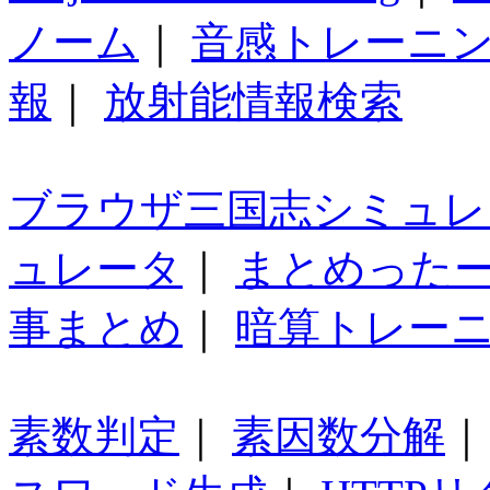
ノーム
｜
音感トレーニ
報
｜
放射能情報検索
ブラウザ三国志シミュレ
ュレータ
｜
まとめった
事まとめ
｜
暗算トレー
素数判定
｜
素因数分解