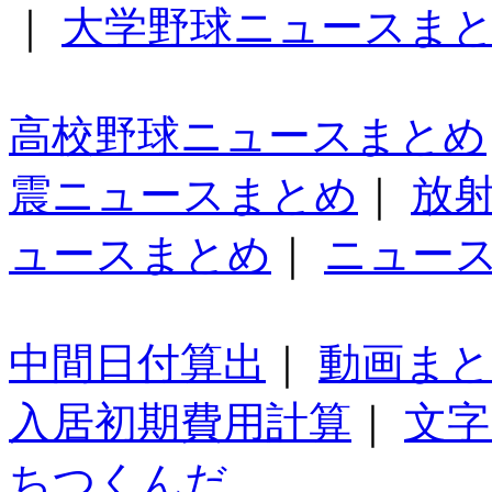
｜
大学野球ニュースま
高校野球ニュースまとめ
震ニュースまとめ
｜
放
ュースまとめ
｜
ニュー
中間日付算出
｜
動画ま
入居初期費用計算
｜
文字
ちつくんだ