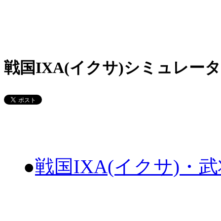
戦国IXA(イクサ)シミュレータ
●
戦国IXA(イクサ)・