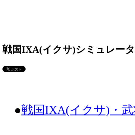
戦国IXA(イクサ)シミュレータ
●
戦国IXA(イクサ)・