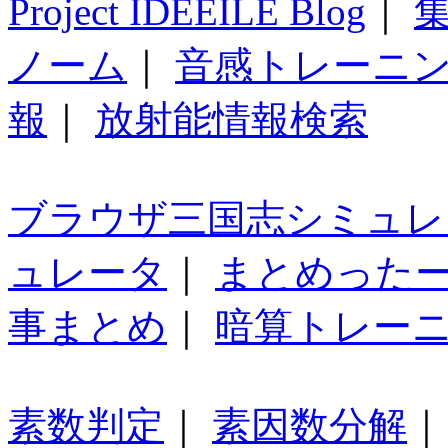
Project IDEEILE Blog
｜
集
ノーム
｜
音感トレーニ
報
｜
放射能情報検索
ブラウザ三国志シミュレ
ュレータ
｜
まとめった
事まとめ
｜
暗算トレー
素数判定
｜
素因数分解