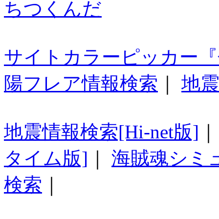
ちつくんだ
サイトカラーピッカー『
陽フレア情報検索
｜
地震
地震情報検索[Hi-net版]
タイム版]
｜
海賊魂シミ
検索
｜