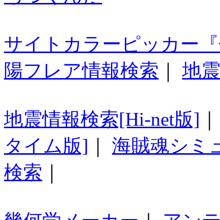
サイトカラーピッカー『
陽フレア情報検索
｜
地震
地震情報検索[Hi-net版]
タイム版]
｜
海賊魂シミ
検索
｜