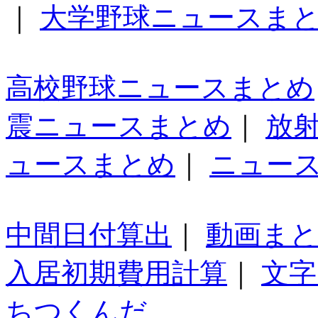
｜
大学野球ニュースま
高校野球ニュースまとめ
震ニュースまとめ
｜
放
ュースまとめ
｜
ニュー
中間日付算出
｜
動画ま
入居初期費用計算
｜
文字
ちつくんだ