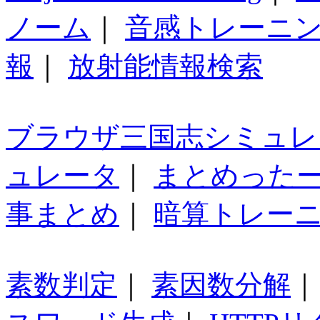
ノーム
｜
音感トレーニ
報
｜
放射能情報検索
ブラウザ三国志シミュレ
ュレータ
｜
まとめった
事まとめ
｜
暗算トレー
素数判定
｜
素因数分解