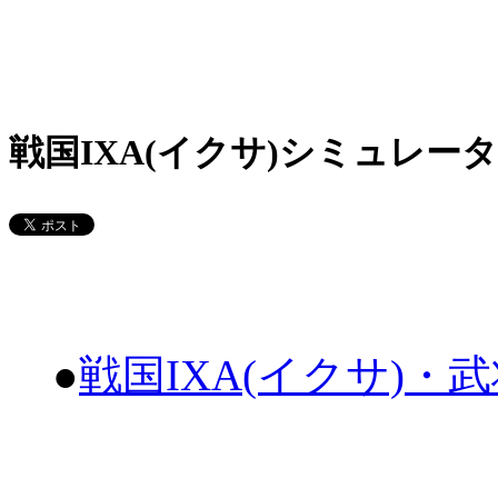
戦国IXA(イクサ)シミュレータ
●
戦国IXA(イクサ)・