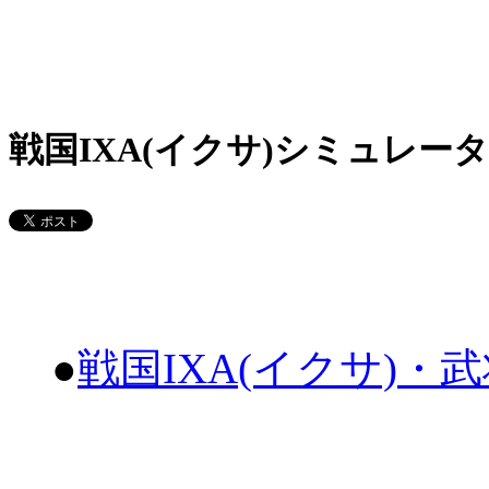
戦国IXA(イクサ)シミュレータ
●
戦国IXA(イクサ)・