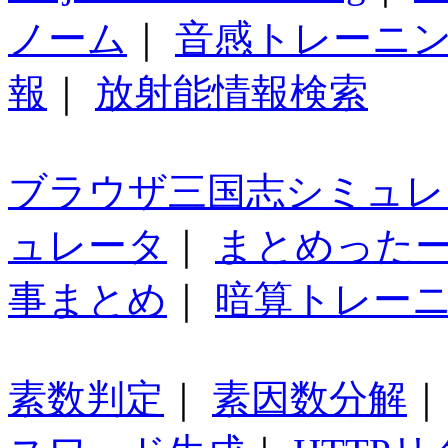
ノーム
｜
音感トレーニ
報
｜
放射能情報検索
ブラウザ三国志シミュレ
ュレータ
｜
まとめった
事まとめ
｜
暗算トレー
素数判定
｜
素因数分解