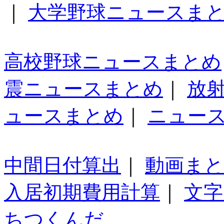
｜
大学野球ニュースま
高校野球ニュースまとめ
震ニュースまとめ
｜
放
ュースまとめ
｜
ニュー
中間日付算出
｜
動画ま
入居初期費用計算
｜
文字
ちつくんだ