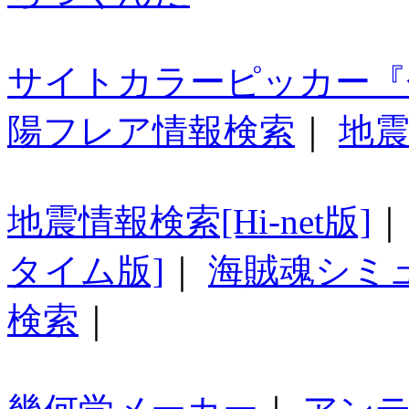
サイトカラーピッカー『
陽フレア情報検索
｜
地震
地震情報検索[Hi-net版]
タイム版]
｜
海賊魂シミ
検索
｜