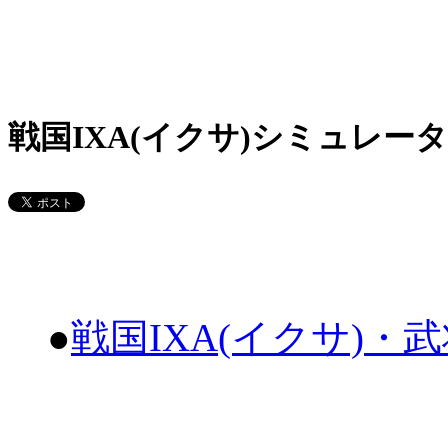
戦国IXA(イクサ)シミュレータ
●
戦国IXA(イクサ)・