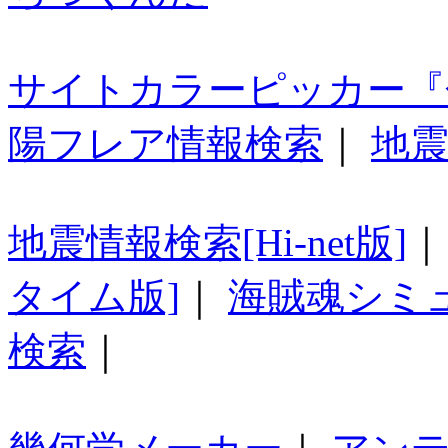
サイトカラーピッカー『
陽フレア情報検索
｜
地震
地震情報検索[Hi-net版]
タイム版]
｜
海賊魂シミ
検索
｜