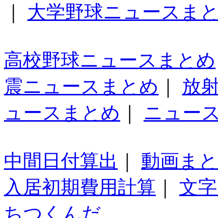
｜
大学野球ニュースま
高校野球ニュースまとめ
震ニュースまとめ
｜
放
ュースまとめ
｜
ニュー
中間日付算出
｜
動画ま
入居初期費用計算
｜
文字
ちつくんだ