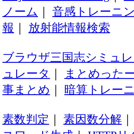
ノーム
｜
音感トレーニ
報
｜
放射能情報検索
ブラウザ三国志シミュレ
ュレータ
｜
まとめった
事まとめ
｜
暗算トレー
素数判定
｜
素因数分解