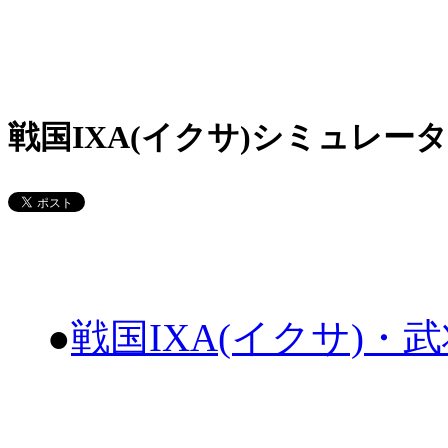
戦国IXA(イクサ)シミュレータ
●
戦国IXA(イクサ)・