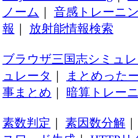
ノーム
｜
音感トレーニ
報
｜
放射能情報検索
ブラウザ三国志シミュレ
ュレータ
｜
まとめった
事まとめ
｜
暗算トレー
素数判定
｜
素因数分解