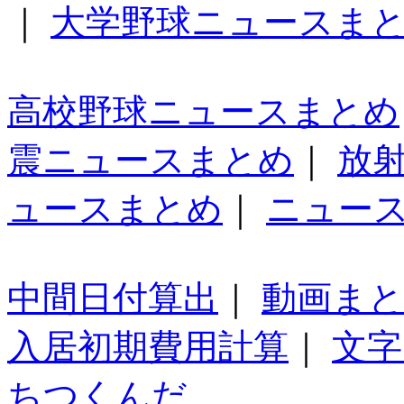
｜
大学野球ニュースま
高校野球ニュースまとめ
震ニュースまとめ
｜
放
ュースまとめ
｜
ニュー
中間日付算出
｜
動画ま
入居初期費用計算
｜
文字
ちつくんだ