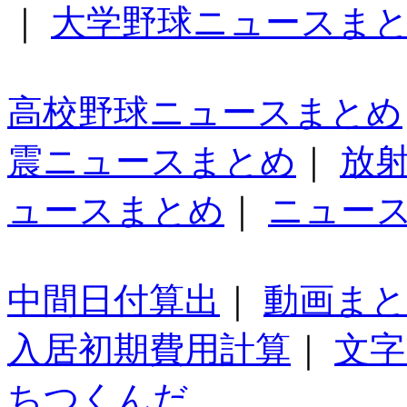
｜
大学野球ニュースま
高校野球ニュースまとめ
震ニュースまとめ
｜
放
ュースまとめ
｜
ニュー
中間日付算出
｜
動画ま
入居初期費用計算
｜
文字
ちつくんだ