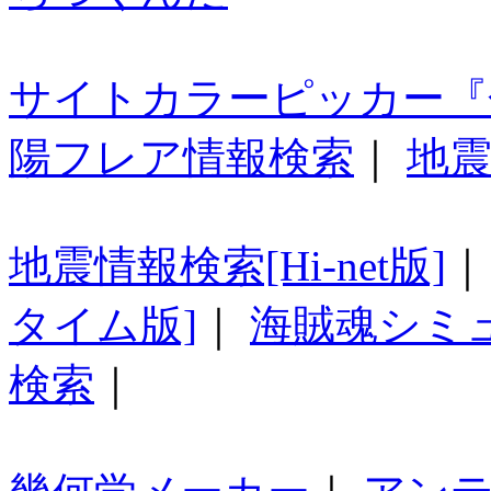
サイトカラーピッカー『
陽フレア情報検索
｜
地震
地震情報検索[Hi-net版]
タイム版]
｜
海賊魂シミ
検索
｜