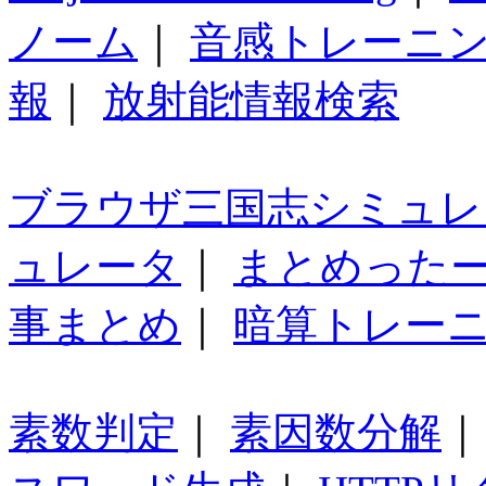
ノーム
｜
音感トレーニ
報
｜
放射能情報検索
ブラウザ三国志シミュレ
ュレータ
｜
まとめった
事まとめ
｜
暗算トレー
素数判定
｜
素因数分解