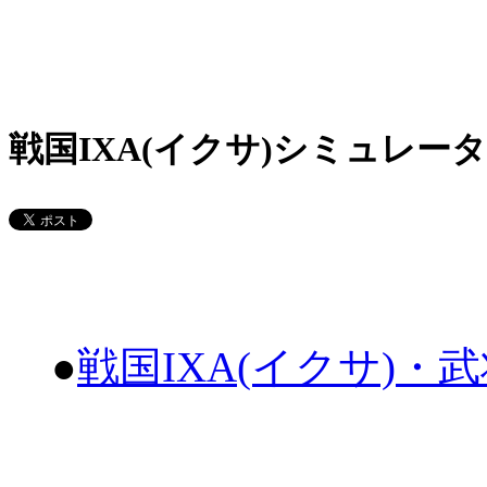
戦国IXA(イクサ)シミュレータ
●
戦国IXA(イクサ)・