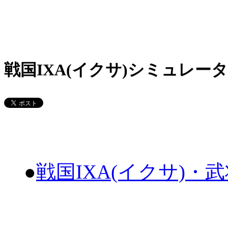
戦国IXA(イクサ)シミュレータ
●
戦国IXA(イクサ)・