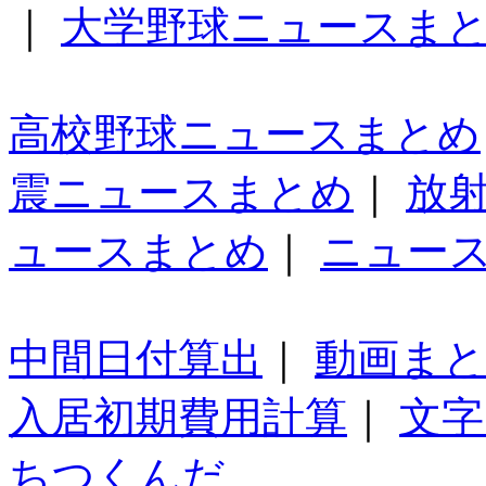
｜
大学野球ニュースま
高校野球ニュースまとめ
震ニュースまとめ
｜
放
ュースまとめ
｜
ニュー
中間日付算出
｜
動画ま
入居初期費用計算
｜
文字
ちつくんだ