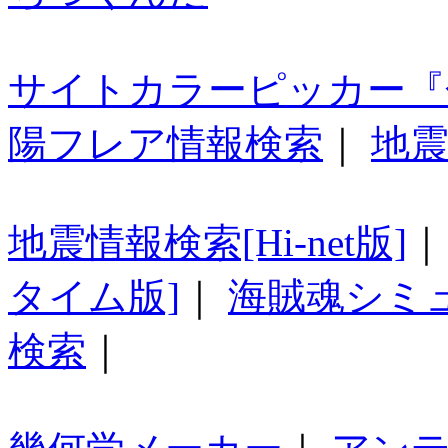
サイトカラーピッカー『
陽フレア情報検索
｜
地震
地震情報検索[Hi-net版]
タイム版]
｜
海賊魂シミ
検索
｜