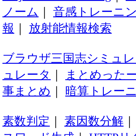
ノーム
｜
音感トレーニ
報
｜
放射能情報検索
ブラウザ三国志シミュレ
ュレータ
｜
まとめった
事まとめ
｜
暗算トレー
素数判定
｜
素因数分解