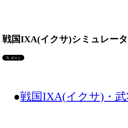
戦国IXA(イクサ)シミュレータ
●
戦国IXA(イクサ)・