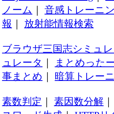
ノーム
｜
音感トレーニ
報
｜
放射能情報検索
ブラウザ三国志シミュレ
ュレータ
｜
まとめった
事まとめ
｜
暗算トレー
素数判定
｜
素因数分解