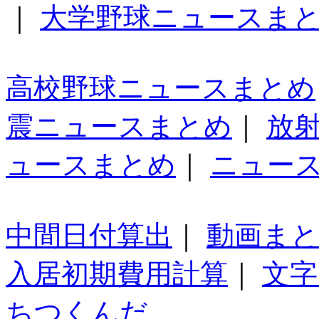
｜
大学野球ニュースま
高校野球ニュースまとめ
震ニュースまとめ
｜
放
ュースまとめ
｜
ニュー
中間日付算出
｜
動画ま
入居初期費用計算
｜
文字
ちつくんだ