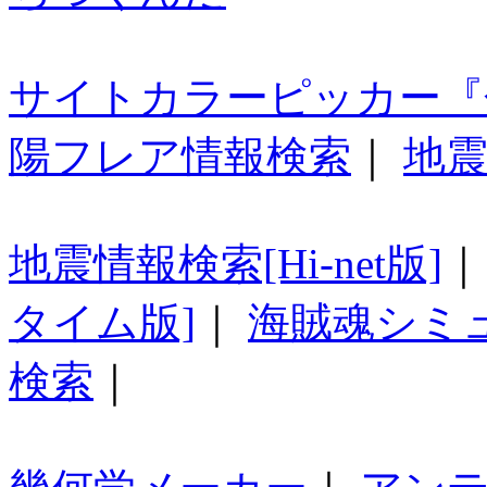
サイトカラーピッカー『
陽フレア情報検索
｜
地震
地震情報検索[Hi-net版]
タイム版]
｜
海賊魂シミ
検索
｜