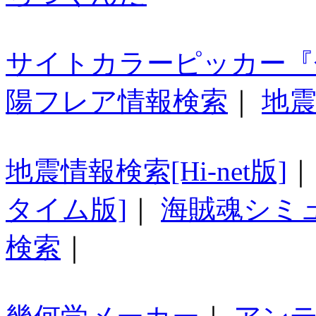
サイトカラーピッカー『
陽フレア情報検索
｜
地震
地震情報検索[Hi-net版]
タイム版]
｜
海賊魂シミ
検索
｜