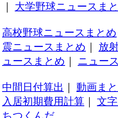
｜
大学野球ニュースま
高校野球ニュースまとめ
震ニュースまとめ
｜
放
ュースまとめ
｜
ニュー
中間日付算出
｜
動画ま
入居初期費用計算
｜
文字
ちつくんだ