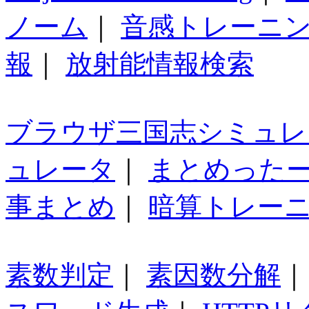
ノーム
｜
音感トレーニ
報
｜
放射能情報検索
ブラウザ三国志シミュレ
ュレータ
｜
まとめった
事まとめ
｜
暗算トレー
素数判定
｜
素因数分解