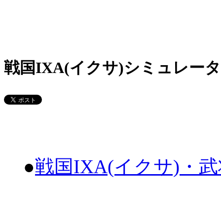
戦国IXA(イクサ)シミュレータ
●
戦国IXA(イクサ)・