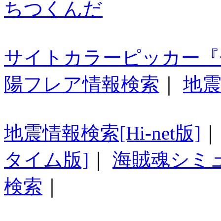
ちつくんだ
サイトカラーピッカー『
陽フレア情報検索
｜
地震
地震情報検索[Hi-net版]
タイム版]
｜
海賊魂シミ
検索
｜