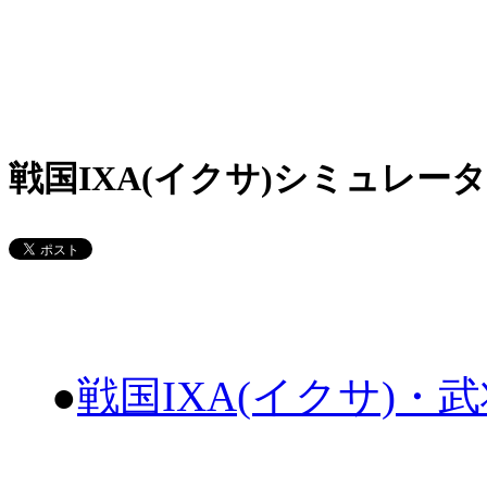
戦国IXA(イクサ)シミュレータ
●
戦国IXA(イクサ)・