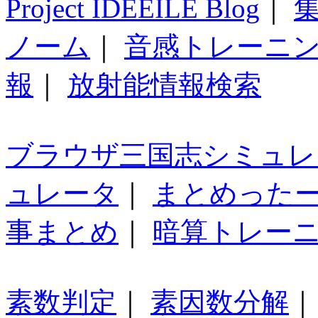
Project IDEEILE Blog
｜
集
ノーム
｜
音感トレーニ
報
｜
放射能情報検索
ブラウザ三国志シミュレ
ュレータ
｜
まとめった
事まとめ
｜
暗算トレー
素数判定
｜
素因数分解