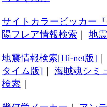
サイトカラーピッカー『
陽フレア情報検索
｜
地震
地震情報検索[Hi-net版]
タイム版]
｜
海賊魂シミ
検索
｜