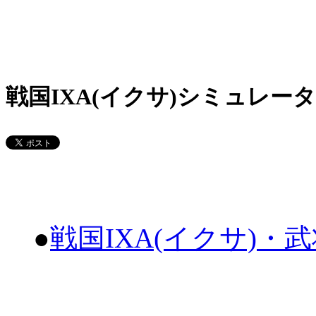
戦国IXA(イクサ)シミュレータ
●
戦国IXA(イクサ)・