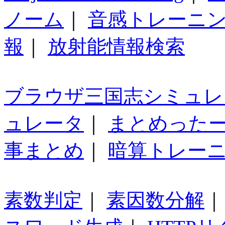
ノーム
｜
音感トレーニ
報
｜
放射能情報検索
ブラウザ三国志シミュレ
ュレータ
｜
まとめった
事まとめ
｜
暗算トレー
素数判定
｜
素因数分解