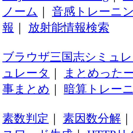
ノーム
｜
音感トレーニ
報
｜
放射能情報検索
ブラウザ三国志シミュレ
ュレータ
｜
まとめった
事まとめ
｜
暗算トレー
素数判定
｜
素因数分解