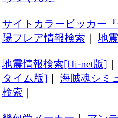
サイトカラーピッカー『
陽フレア情報検索
｜
地震
地震情報検索[Hi-net版]
タイム版]
｜
海賊魂シミ
検索
｜