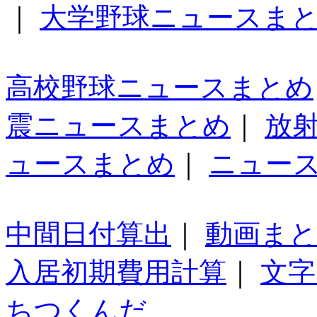
｜
大学野球ニュースま
高校野球ニュースまとめ
震ニュースまとめ
｜
放
ュースまとめ
｜
ニュー
中間日付算出
｜
動画ま
入居初期費用計算
｜
文字
ちつくんだ