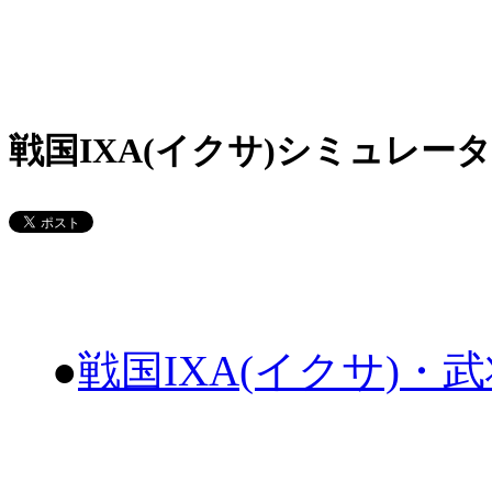
戦国IXA(イクサ)シミュレータ
●
戦国IXA(イクサ)・