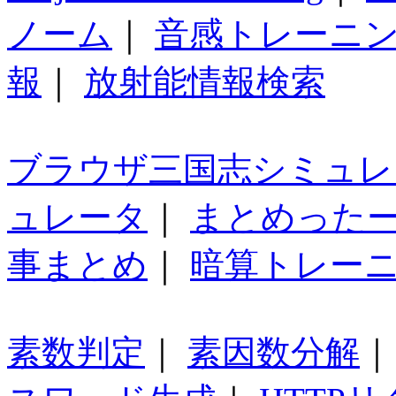
ノーム
｜
音感トレーニ
報
｜
放射能情報検索
ブラウザ三国志シミュレ
ュレータ
｜
まとめった
事まとめ
｜
暗算トレー
素数判定
｜
素因数分解