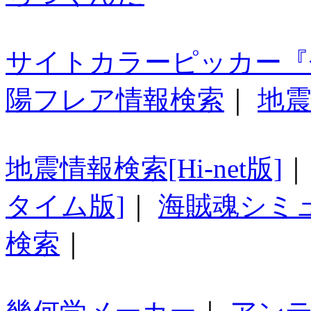
サイトカラーピッカー『
陽フレア情報検索
｜
地震
地震情報検索[Hi-net版]
タイム版]
｜
海賊魂シミ
検索
｜