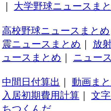
｜
大学野球ニュースま
高校野球ニュースまとめ
震ニュースまとめ
｜
放
ュースまとめ
｜
ニュー
中間日付算出
｜
動画ま
入居初期費用計算
｜
文字
ちつくんだ