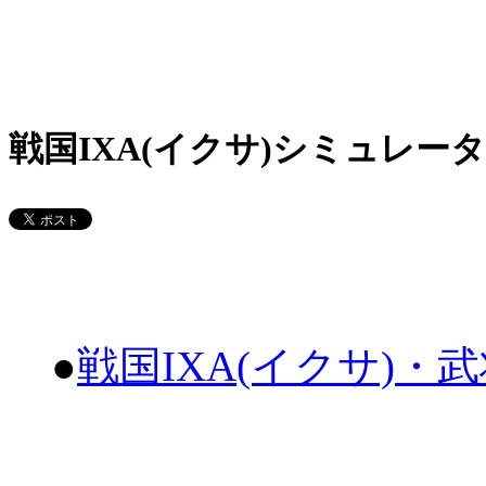
戦国IXA(イクサ)シミュレータ
●
戦国IXA(イクサ)・