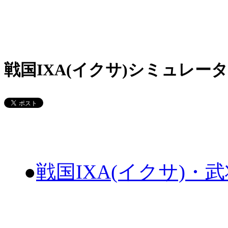
戦国IXA(イクサ)シミュレータ
●
戦国IXA(イクサ)・