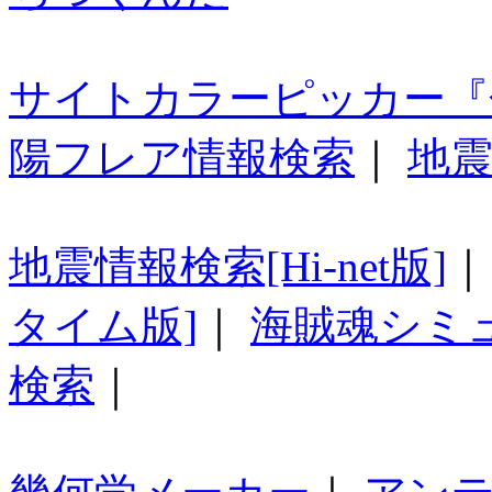
サイトカラーピッカー『
陽フレア情報検索
｜
地震
地震情報検索[Hi-net版]
タイム版]
｜
海賊魂シミ
検索
｜