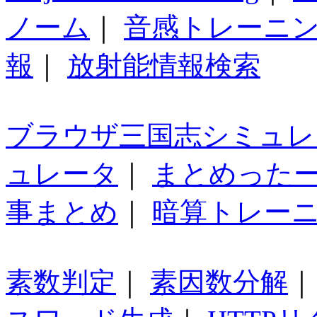
ノーム
｜
音感トレーニ
報
｜
放射能情報検索
ブラウザ三国志シミュレ
ュレータ
｜
まとめった
事まとめ
｜
暗算トレー
素数判定
｜
素因数分解