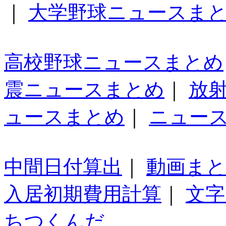
｜
大学野球ニュースま
高校野球ニュースまとめ
震ニュースまとめ
｜
放
ュースまとめ
｜
ニュー
中間日付算出
｜
動画ま
入居初期費用計算
｜
文字
ちつくんだ