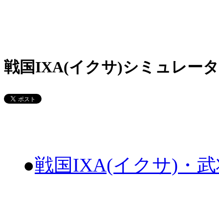
戦国IXA(イクサ)シミュレータ
●
戦国IXA(イクサ)・