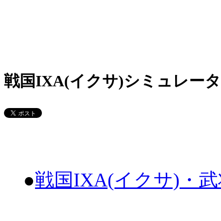
戦国IXA(イクサ)シミュレータ
●
戦国IXA(イクサ)・