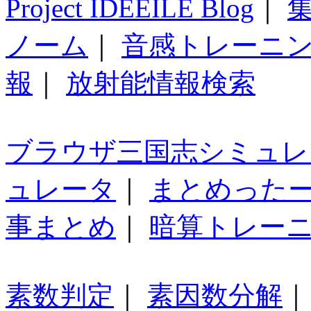
Project IDEEILE Blog
｜
集
ノーム
｜
音感トレーニ
報
｜
放射能情報検索
ブラウザ三国志シミュレ
ュレータ
｜
まとめった
事まとめ
｜
暗算トレー
素数判定
｜
素因数分解