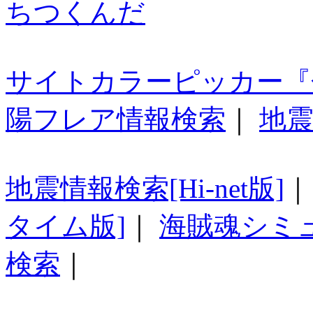
ちつくんだ
サイトカラーピッカー『
陽フレア情報検索
｜
地震
地震情報検索[Hi-net版]
タイム版]
｜
海賊魂シミ
検索
｜