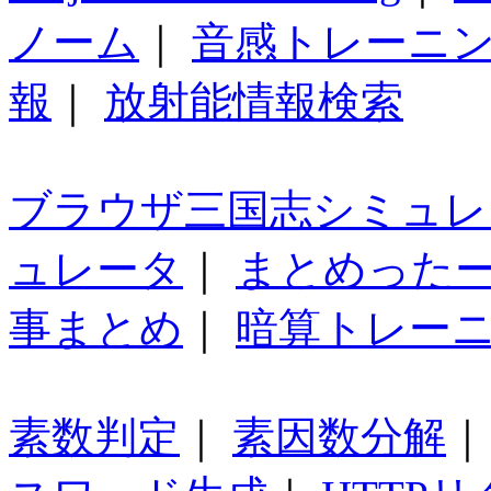
ノーム
｜
音感トレーニ
報
｜
放射能情報検索
ブラウザ三国志シミュレ
ュレータ
｜
まとめった
事まとめ
｜
暗算トレー
素数判定
｜
素因数分解