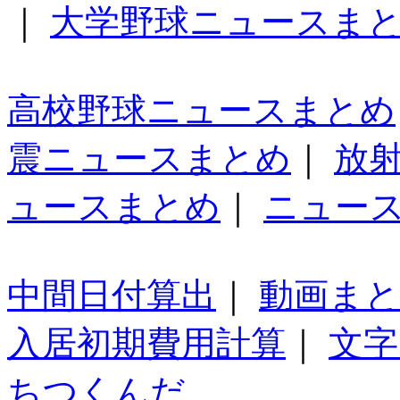
｜
大学野球ニュースま
高校野球ニュースまとめ
震ニュースまとめ
｜
放
ュースまとめ
｜
ニュー
中間日付算出
｜
動画ま
入居初期費用計算
｜
文字
ちつくんだ