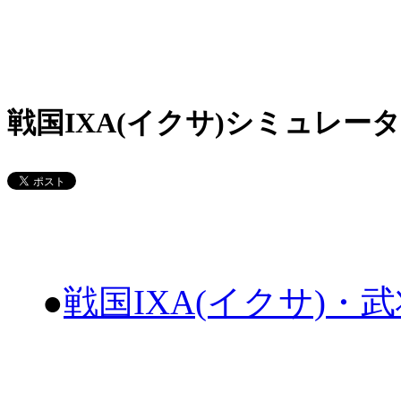
戦国IXA(イクサ)シミュレータ
●
戦国IXA(イクサ)・