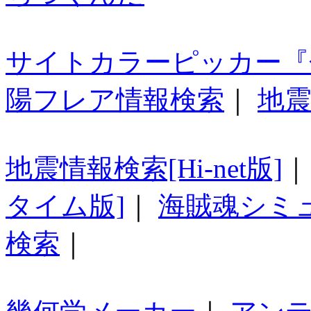
サイトカラーピッカー『
陽フレア情報検索
｜
地震
地震情報検索[Hi-net版]
タイム版]
｜
海賊魂シミ
検索
｜