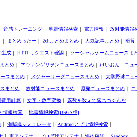
｜
音感トレーニング
｜
地震情報検索
｜
電力情報
｜
放射能情報
タ
｜
まとめったー
｜
2chまとめまとめ
｜
人気記事まとめ
｜
暗算
ド生成
｜
HTTPリクエスト確認
｜
ソーシャルゲームニュースま
まとめ
｜
ヱヴァンゲリヲンニュースまとめ
｜
けいおん！ニュ
ュースまとめ
｜
メジャーリーグニュースまとめ
｜
大学野球ニュ
スまとめ
｜
放射能ニュースまとめ
｜
原発ニュースまとめ
｜
ニ
期費用計算
｜
文字・数字変換
｜
素数を数えて落ちつくんだ
ア情報検索
｜
地震情報検索[USGS版]
]
｜
海賊魂シミュレータ
｜
Androidアプリ情報検索
｜
ナ
｜
車アンテナ
｜
プロ野球アンテナ
｜
海抜確認
｜
Sandbox