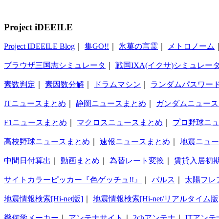
Project iDEEILE
Project IDEEILE Blog
｜
集GO!!
｜
氷菓の言霊
｜
メトロノーム
ブラウザ三国志シミュレータ
｜
戦国IXA(イクサ)シミュレー
素数判定
｜
素因数分解
｜
ドラムマシン
｜
ランダムパスワー
ITニュースまとめ
｜
静岡ニュースまとめ
｜
ガンダムニュース
F1ニュースまとめ
｜
マクロスニュースまとめ
｜
プロ野球ニ
高校野球ニュースまとめ
｜
速報ニュースまとめ
｜
地震ニュー
中間日付算出
｜
動画まとめ
｜
為替レート変換
｜
賃貸入居初
サイトカラーピッカー『色ゲッチュ!!』
｜
バルス
｜
太陽フレ
地震情報検索[Hi-net版]
｜
地震情報検索[Hi-net/リアルタイム版
幾何学メーカー
｜
アンテナサイト
｜
2chアンテナ
｜
ITアンテ