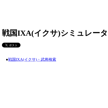
戦国IXA(イクサ)シミュレータ
●
戦国IXA(イクサ)・武将検索