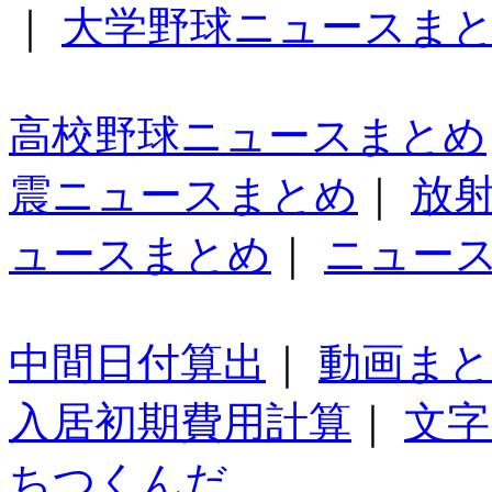
｜
大学野球ニュースま
高校野球ニュースまとめ
震ニュースまとめ
｜
放
ュースまとめ
｜
ニュー
中間日付算出
｜
動画ま
入居初期費用計算
｜
文字
ちつくんだ