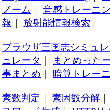
ノーム
｜
音感トレーニ
報
｜
放射能情報検索
ブラウザ三国志シミュレ
ュレータ
｜
まとめった
事まとめ
｜
暗算トレー
素数判定
｜
素因数分解