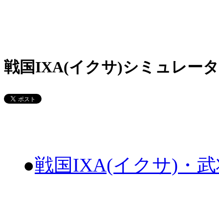
戦国IXA(イクサ)シミュレータ
●
戦国IXA(イクサ)・