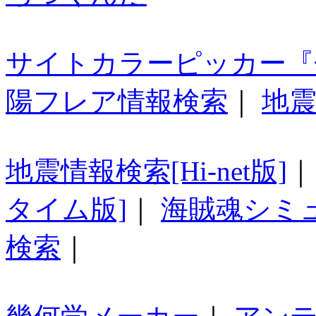
サイトカラーピッカー『
陽フレア情報検索
｜
地震
地震情報検索[Hi-net版]
タイム版]
｜
海賊魂シミ
検索
｜