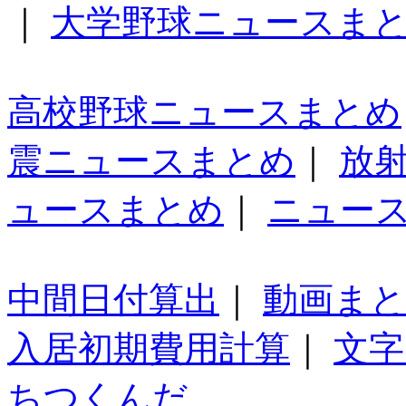
｜
大学野球ニュースま
高校野球ニュースまとめ
震ニュースまとめ
｜
放
ュースまとめ
｜
ニュー
中間日付算出
｜
動画ま
入居初期費用計算
｜
文字
ちつくんだ