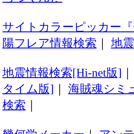
サイトカラーピッカー『
陽フレア情報検索
｜
地震
地震情報検索[Hi-net版]
タイム版]
｜
海賊魂シミ
検索
｜