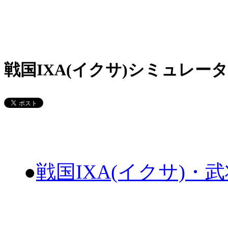
戦国IXA(イクサ)シミュレータ
●
戦国IXA(イクサ)・