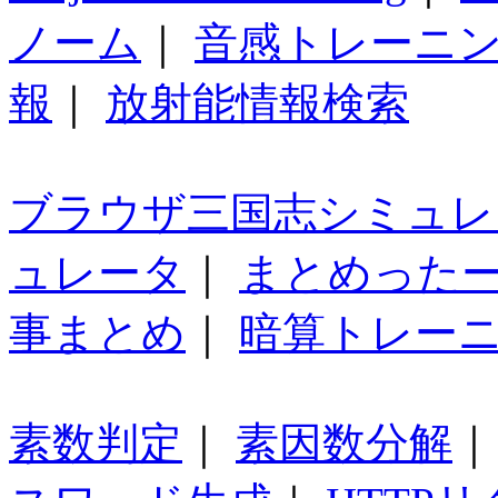
ノーム
｜
音感トレーニ
報
｜
放射能情報検索
ブラウザ三国志シミュレ
ュレータ
｜
まとめった
事まとめ
｜
暗算トレー
素数判定
｜
素因数分解