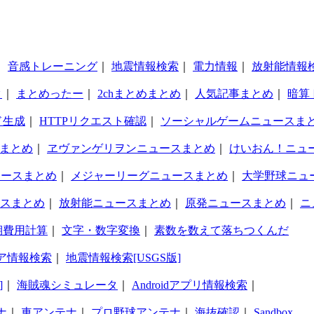
｜
音感トレーニング
｜
地震情報検索
｜
電力情報
｜
放射能情報
タ
｜
まとめったー
｜
2chまとめまとめ
｜
人気記事まとめ
｜
暗算
ド生成
｜
HTTPリクエスト確認
｜
ソーシャルゲームニュースま
まとめ
｜
ヱヴァンゲリヲンニュースまとめ
｜
けいおん！ニュ
ュースまとめ
｜
メジャーリーグニュースまとめ
｜
大学野球ニュ
スまとめ
｜
放射能ニュースまとめ
｜
原発ニュースまとめ
｜
ニ
期費用計算
｜
文字・数字変換
｜
素数を数えて落ちつくんだ
ア情報検索
｜
地震情報検索[USGS版]
]
｜
海賊魂シミュレータ
｜
Androidアプリ情報検索
｜
ナ
｜
車アンテナ
｜
プロ野球アンテナ
｜
海抜確認
｜
Sandbox