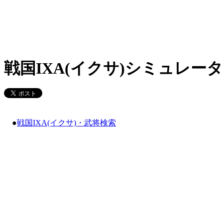
戦国IXA(イクサ)シミュレータ
●
戦国IXA(イクサ)・武将検索