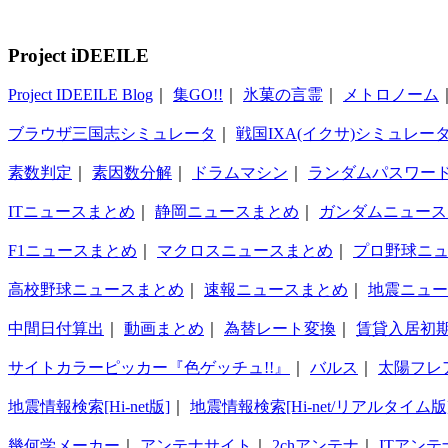
Project iDEEILE
Project IDEEILE Blog
｜
集GO!!
｜
氷菓の言霊
｜
メトロノーム
ブラウザ三国志シミュレータ
｜
戦国IXA(イクサ)シミュレー
素数判定
｜
素因数分解
｜
ドラムマシン
｜
ランダムパスワー
ITニュースまとめ
｜
静岡ニュースまとめ
｜
ガンダムニュース
F1ニュースまとめ
｜
マクロスニュースまとめ
｜
プロ野球ニ
高校野球ニュースまとめ
｜
速報ニュースまとめ
｜
地震ニュー
中間日付算出
｜
動画まとめ
｜
為替レート変換
｜
賃貸入居初
サイトカラーピッカー『色ゲッチュ!!』
｜
バルス
｜
太陽フレ
地震情報検索[Hi-net版]
｜
地震情報検索[Hi-net/リアルタイム版
幾何学メーカー
｜
アンテナサイト
｜
2chアンテナ
｜
ITアンテ