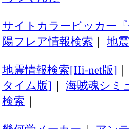
サイトカラーピッカー『
陽フレア情報検索
｜
地震
地震情報検索[Hi-net版]
タイム版]
｜
海賊魂シミ
検索
｜