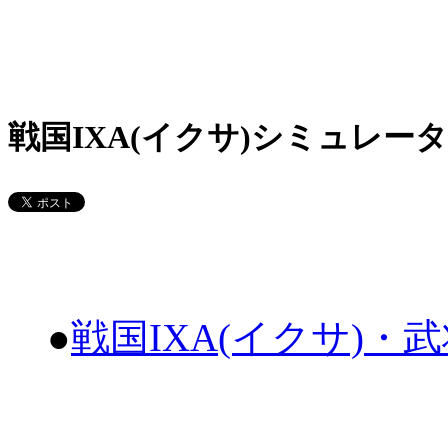
戦国IXA(イクサ)シミュレータ
●
戦国IXA(イクサ)・