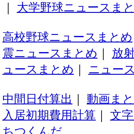
｜
大学野球ニュースま
高校野球ニュースまとめ
震ニュースまとめ
｜
放
ュースまとめ
｜
ニュー
中間日付算出
｜
動画ま
入居初期費用計算
｜
文字
ちつくんだ