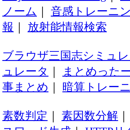
ノーム
｜
音感トレーニ
報
｜
放射能情報検索
ブラウザ三国志シミュレ
ュレータ
｜
まとめった
事まとめ
｜
暗算トレー
素数判定
｜
素因数分解