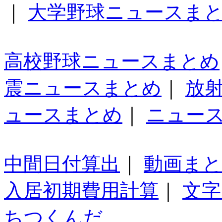
｜
大学野球ニュースま
高校野球ニュースまとめ
震ニュースまとめ
｜
放
ュースまとめ
｜
ニュー
中間日付算出
｜
動画ま
入居初期費用計算
｜
文字
ちつくんだ