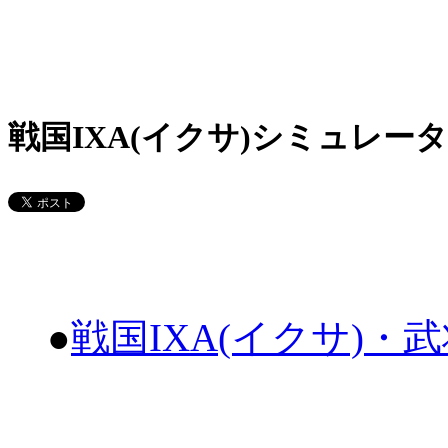
戦国IXA(イクサ)シミュレータ
●
戦国IXA(イクサ)・