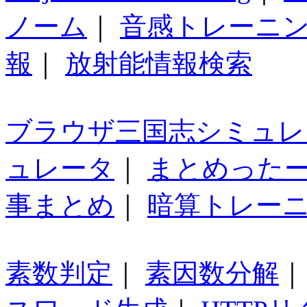
ノーム
｜
音感トレーニ
報
｜
放射能情報検索
ブラウザ三国志シミュレ
ュレータ
｜
まとめった
事まとめ
｜
暗算トレー
素数判定
｜
素因数分解