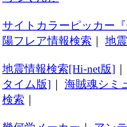
サイトカラーピッカー『
陽フレア情報検索
｜
地震
地震情報検索[Hi-net版]
タイム版]
｜
海賊魂シミ
検索
｜