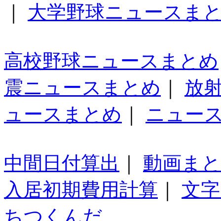
｜
大学野球ニュースま
高校野球ニュースまとめ
震ニュースまとめ
｜
放
ュースまとめ
｜
ニュー
中間日付算出
｜
動画ま
入居初期費用計算
｜
文字
ちつくんだ