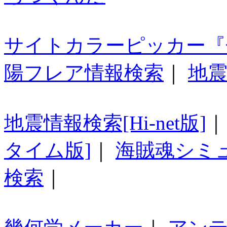
サイトカラーピッカー『
陽フレア情報検索
｜
地震
地震情報検索[Hi-net版]
タイム版]
｜
海賊魂シミ
検索
｜