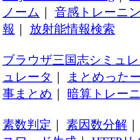
ノーム
｜
音感トレーニ
報
｜
放射能情報検索
ブラウザ三国志シミュレ
ュレータ
｜
まとめった
事まとめ
｜
暗算トレー
素数判定
｜
素因数分解