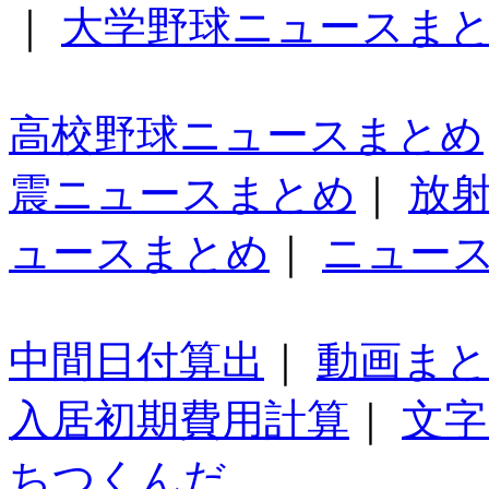
｜
大学野球ニュースま
高校野球ニュースまとめ
震ニュースまとめ
｜
放
ュースまとめ
｜
ニュー
中間日付算出
｜
動画ま
入居初期費用計算
｜
文字
ちつくんだ