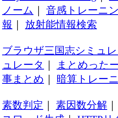
ノーム
｜
音感トレーニ
報
｜
放射能情報検索
ブラウザ三国志シミュレ
ュレータ
｜
まとめった
事まとめ
｜
暗算トレー
素数判定
｜
素因数分解