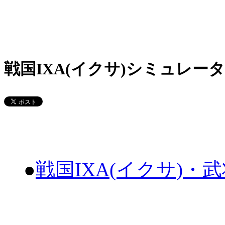
戦国IXA(イクサ)シミュレータ
●
戦国IXA(イクサ)・