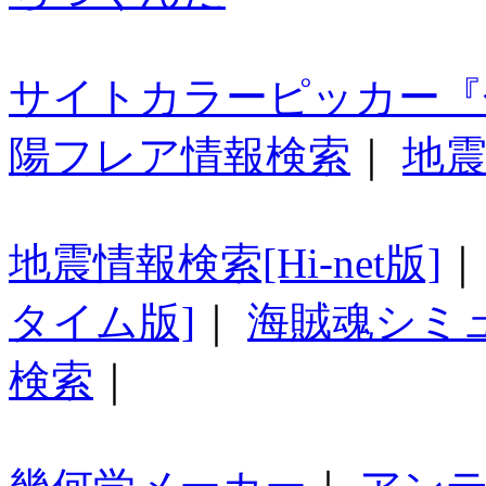
サイトカラーピッカー『
陽フレア情報検索
｜
地震
地震情報検索[Hi-net版]
タイム版]
｜
海賊魂シミ
検索
｜