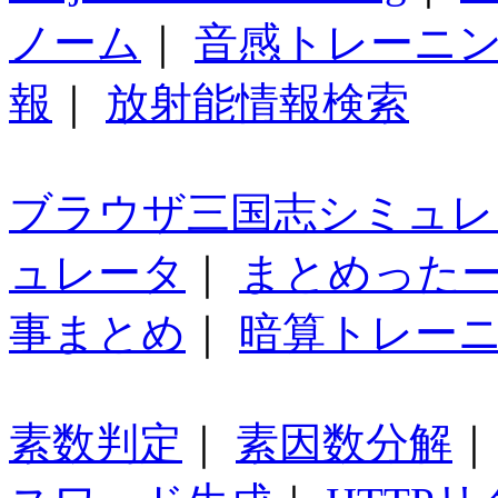
ノーム
｜
音感トレーニ
報
｜
放射能情報検索
ブラウザ三国志シミュレ
ュレータ
｜
まとめった
事まとめ
｜
暗算トレー
素数判定
｜
素因数分解