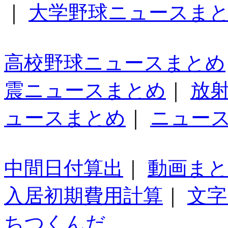
｜
大学野球ニュースま
高校野球ニュースまとめ
震ニュースまとめ
｜
放
ュースまとめ
｜
ニュー
中間日付算出
｜
動画ま
入居初期費用計算
｜
文字
ちつくんだ