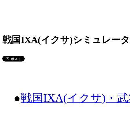
戦国IXA(イクサ)シミュレータ
●
戦国IXA(イクサ)・