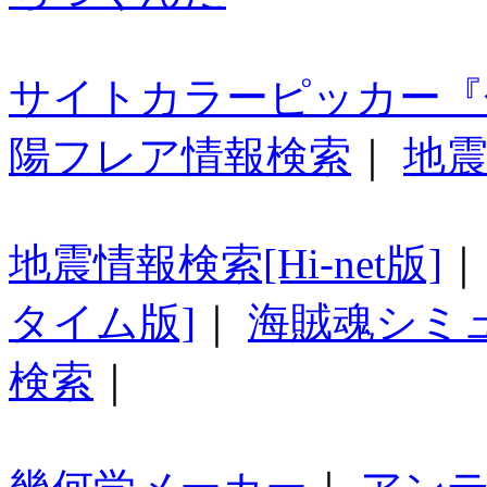
サイトカラーピッカー『
陽フレア情報検索
｜
地震
地震情報検索[Hi-net版]
タイム版]
｜
海賊魂シミ
検索
｜