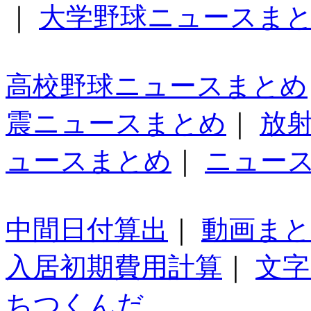
｜
大学野球ニュースま
高校野球ニュースまとめ
震ニュースまとめ
｜
放
ュースまとめ
｜
ニュー
中間日付算出
｜
動画ま
入居初期費用計算
｜
文字
ちつくんだ