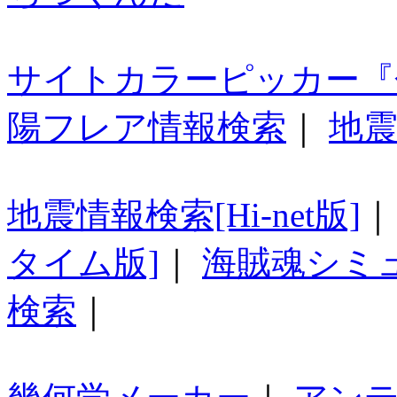
サイトカラーピッカー『
陽フレア情報検索
｜
地震
地震情報検索[Hi-net版]
タイム版]
｜
海賊魂シミ
検索
｜