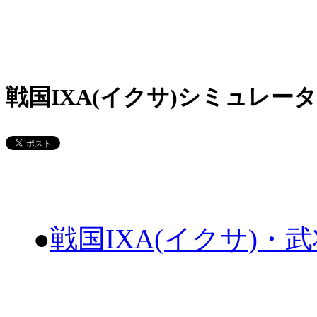
戦国IXA(イクサ)シミュレータ
●
戦国IXA(イクサ)・