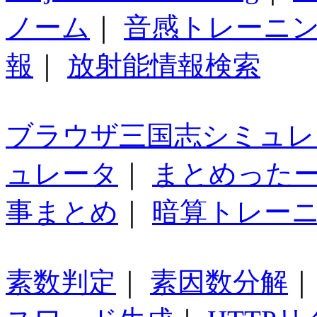
ノーム
｜
音感トレーニ
報
｜
放射能情報検索
ブラウザ三国志シミュレ
ュレータ
｜
まとめった
事まとめ
｜
暗算トレー
素数判定
｜
素因数分解