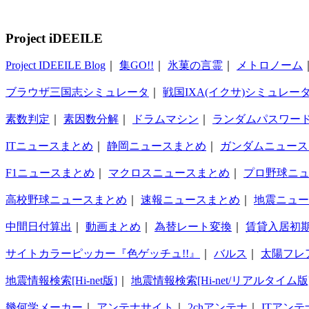
Project iDEEILE
Project IDEEILE Blog
｜
集GO!!
｜
氷菓の言霊
｜
メトロノーム
ブラウザ三国志シミュレータ
｜
戦国IXA(イクサ)シミュレー
素数判定
｜
素因数分解
｜
ドラムマシン
｜
ランダムパスワー
ITニュースまとめ
｜
静岡ニュースまとめ
｜
ガンダムニュース
F1ニュースまとめ
｜
マクロスニュースまとめ
｜
プロ野球ニ
高校野球ニュースまとめ
｜
速報ニュースまとめ
｜
地震ニュー
中間日付算出
｜
動画まとめ
｜
為替レート変換
｜
賃貸入居初
サイトカラーピッカー『色ゲッチュ!!』
｜
バルス
｜
太陽フレ
地震情報検索[Hi-net版]
｜
地震情報検索[Hi-net/リアルタイム版
幾何学メーカー
｜
アンテナサイト
｜
2chアンテナ
｜
ITアンテ