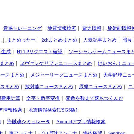
｜
音感トレーニング
｜
地震情報検索
｜
電力情報
｜
放射能情報
タ
｜
まとめったー
｜
2chまとめまとめ
｜
人気記事まとめ
｜
暗算
ド生成
｜
HTTPリクエスト確認
｜
ソーシャルゲームニュースま
まとめ
｜
ヱヴァンゲリヲンニュースまとめ
｜
けいおん！ニュ
ュースまとめ
｜
メジャーリーグニュースまとめ
｜
大学野球ニュ
スまとめ
｜
放射能ニュースまとめ
｜
原発ニュースまとめ
｜
ニ
期費用計算
｜
文字・数字変換
｜
素数を数えて落ちつくんだ
ア情報検索
｜
地震情報検索[USGS版]
]
｜
海賊魂シミュレータ
｜
Androidアプリ情報検索
｜
ナ
｜
車アンテナ
｜
プロ野球アンテナ
｜
海抜確認
｜
Sandbox