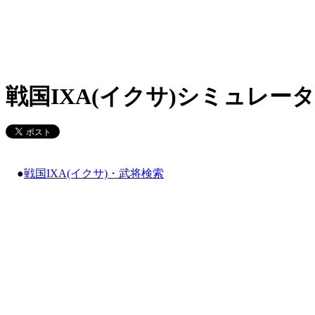
戦国IXA(イクサ)シミュレータ
●
戦国IXA(イクサ)・武将検索