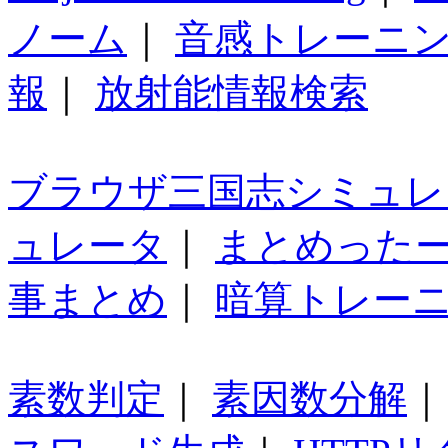
ノーム
｜
音感トレーニ
報
｜
放射能情報検索
ブラウザ三国志シミュレ
ュレータ
｜
まとめった
事まとめ
｜
暗算トレー
素数判定
｜
素因数分解