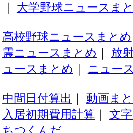
｜
大学野球ニュースま
高校野球ニュースまとめ
震ニュースまとめ
｜
放
ュースまとめ
｜
ニュー
中間日付算出
｜
動画ま
入居初期費用計算
｜
文字
ちつくんだ