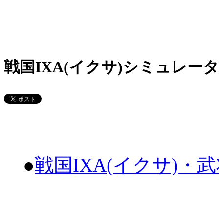
戦国IXA(イクサ)シミュレータ
●
戦国IXA(イクサ)・