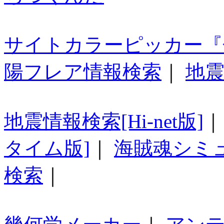
サイトカラーピッカー『
陽フレア情報検索
｜
地震
地震情報検索[Hi-net版]
タイム版]
｜
海賊魂シミ
検索
｜