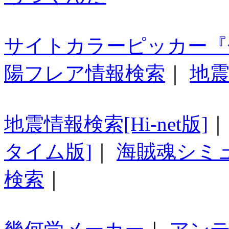
サイトカラーピッカー『
陽フレア情報検索
｜
地震
地震情報検索[Hi-net版]
タイム版]
｜
海賊魂シミ
検索
｜