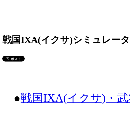
戦国IXA(イクサ)シミュレータ
●
戦国IXA(イクサ)・