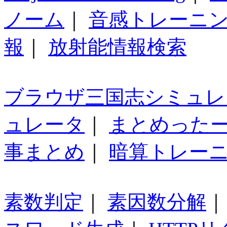
ノーム
｜
音感トレーニ
報
｜
放射能情報検索
ブラウザ三国志シミュレ
ュレータ
｜
まとめった
事まとめ
｜
暗算トレー
素数判定
｜
素因数分解