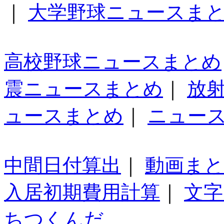
｜
大学野球ニュースま
高校野球ニュースまとめ
震ニュースまとめ
｜
放
ュースまとめ
｜
ニュー
中間日付算出
｜
動画ま
入居初期費用計算
｜
文字
ちつくんだ