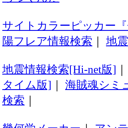
サイトカラーピッカー『
陽フレア情報検索
｜
地震
地震情報検索[Hi-net版]
タイム版]
｜
海賊魂シミ
検索
｜