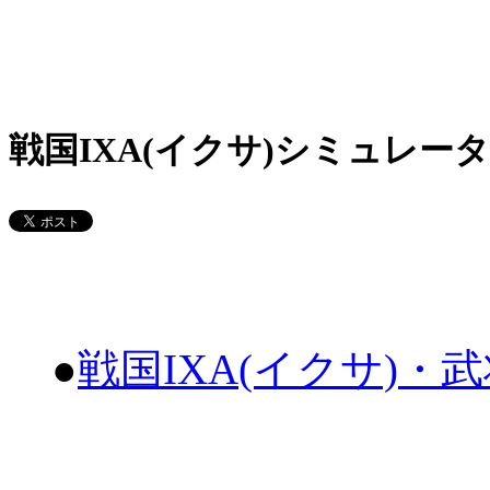
戦国IXA(イクサ)シミュレータ
●
戦国IXA(イクサ)・