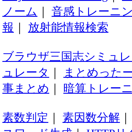
ノーム
｜
音感トレーニ
報
｜
放射能情報検索
ブラウザ三国志シミュレ
ュレータ
｜
まとめった
事まとめ
｜
暗算トレー
素数判定
｜
素因数分解