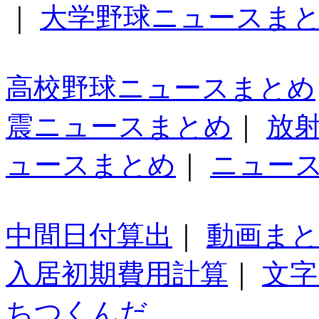
｜
大学野球ニュースま
高校野球ニュースまとめ
震ニュースまとめ
｜
放
ュースまとめ
｜
ニュー
中間日付算出
｜
動画ま
入居初期費用計算
｜
文字
ちつくんだ